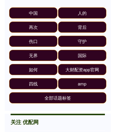
中国
人的
再次
背后
伤口
守护
无界
国际
如何
大财配资app官网
四线
amp
全部话题标签
关注 优配网