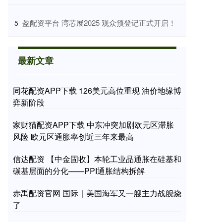
​盈配资平台 湾芯展2025 观众预登记正式开启！
5
最新文章
同花配资APP下载 126美元高位重现 油价地缘博
弈新阶段
家财猫配资APP下载 中东冲突加剧欧元区滞胀
风险 欧元区通胀率创近三年来最高
信达配资 【中金固收】本轮工业品通胀在硅基和
碳基层面的分化——PPI通胀结构拆解
赤禹配资官网 国际｜美国海军又一艘主力战舰烧
了