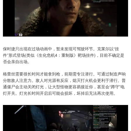
保时捷只出现在过场动画中，暂未发现可驾驶环节。克莱尔以“挂
件”形式登场(类似《生化危机4：重制版》靶场挂件)，目前不确定是
否会亲自出场。
格蕾丝需要很长时间才能拿到枪，前期需专注潜行。可通过制造声响
分散敌人注意力。敌人对光源有反应，熄灭打火机会更利于潜行。普
通僵尸会主动关闭灯光，让大型怪物更容易接近你，甚至会“蹲守”电
灯开关。灯光长时间开启后可能会损坏，坏掉后无法再次使用。