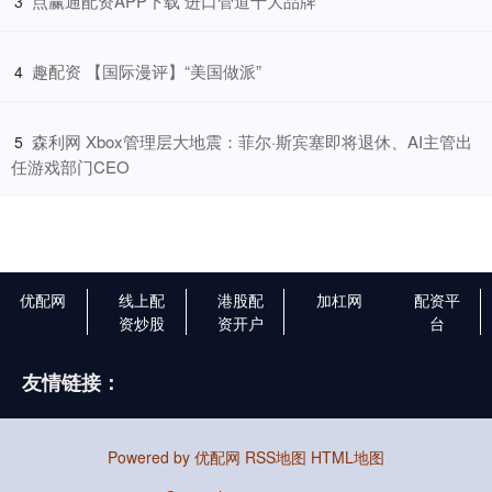
​点赢通配资APP下载 进口管道十大品牌
3
​趣配资 【国际漫评】“美国做派”
4
​森利网 Xbox管理层大地震：菲尔·斯宾塞即将退休、AI主管出
5
任游戏部门CEO
优配网
线上配
港股配
加杠网
配资平
资炒股
资开户
台
友情链接：
Powered by
优配网
RSS地图
HTML地图