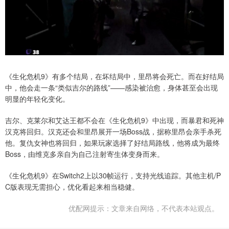
《生化危机9》有多个结局，在坏结局中，里昂将会死亡。而在好结局
中，他会走一条“类似吉尔的路线”——感染被治愈，身体甚至会出现
明显的年轻化变化。
吉尔、克莱尔和艾达王都不会在《生化危机9》中出现，而暴君和死神
汉克将回归。汉克还会和里昂展开一场Boss战，据称里昂会亲手杀死
他。复仇女神也将回归，如果玩家选择了好结局路线，他将成为最终
Boss，由维克多亲自为自己注射寄生体变身而来。
《生化危机9》在Switch2上以30帧运行，支持光线追踪。其他主机/P
C版表现无需担心，优化看起来相当稳健。
优配网提示：文章来自网络，不代表本站观点。