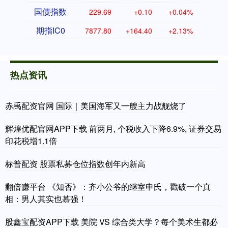
国债指数
229.69
+0.10
+0.04%
期指IC0
7877.80
+164.40
+2.13%
热点资讯
赤禹配资官网 国际｜美国海军又一艘主力战舰烧了
辉煌优配官网APP下载 前两月, 个税收入下降6.9%, 证券交易
印花税增1.1倍
标普配资 股票私募仓位指数创年内新高
翻倍赚平台 《知否》：齐小公爷的继室申氏，戳破一个真
相：男人其实也慕强！
股鑫宝配资APP下载 美院 VS 综合类大学？每个美术生都必