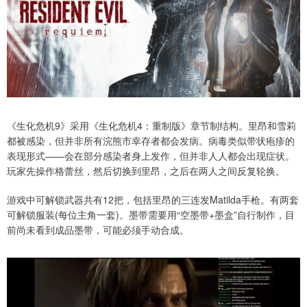
《生化危机9》采用《生化危机4：重制版》章节制结构。里昂和雪莉
都被感染，但并非所有浣熊市幸存者都会发病。病毒类似带状疱疹的
表现形式——会在部分感染者身上发作，但并非人人都会出现症状。
玩家先操作格蕾丝，然后切换到里昂，之后在两人之间反复轮换。
游戏中可解锁武器共有12把，包括里昂的三连发Matilda手枪。有两套
可解锁服装(每位主角一套)。墨带需要用“空墨带+墨盒”自行制作，目
前尚未看到成品墨带，可能必须手动合成。