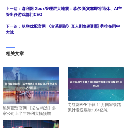
上一篇：
森利网 Xbox管理层大地震：菲尔·斯宾塞即将退休、AI主
管出任游戏部门CEO
下一篇：
玖联优配官网 《古墓丽影》真人剧集新剧照 劳拉在雨中
大战
相关文章
尚红网APP下载 11月国家铁路
银河配资官网 【公告精选】多
累计发送煤炭1.84亿吨
家公司上半年净利大幅预增