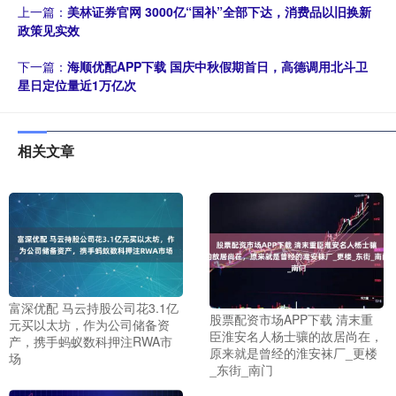
上一篇：
美林证券官网 3000亿“国补”全部下达，消费品以旧换新
政策见实效
下一篇：
海顺优配APP下载 国庆中秋假期首日，高德调用北斗卫
星日定位量近1万亿次
相关文章
富深优配 马云持股公司花3.1亿
股票配资市场APP下载 清末重
元买以太坊，作为公司储备资
臣淮安名人杨士骧的故居尚在，
产，携手蚂蚁数科押注RWA市
原来就是曾经的淮安袜厂_更楼
场
_东街_南门