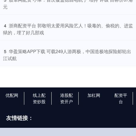
元
​浙商配资平台 郭敬明太爱用风险艺人！吸毒的、偷税的、进监
4
狱的，埋了好几部戏
​华盈策略APP下载 可载249人游两极，中国造极地探险邮轮出
5
江试航
优配网
线上配
港股配
加杠网
配资平
资炒股
资开户
台
友情链接：