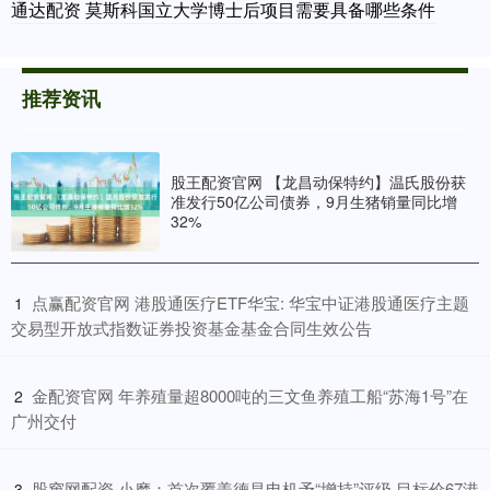
通达配资 莫斯科国立大学博士后项目需要具备哪些条件
推荐资讯
股王配资官网 【龙昌动保特约】温氏股份获
准发行50亿公司债券，9月生猪销量同比增
32%
​点赢配资官网 港股通医疗ETF华宝: 华宝中证港股通医疗主题
1
交易型开放式指数证券投资基金基金合同生效公告
​金配资官网 年养殖量超8000吨的三文鱼养殖工船“苏海1号”在
2
广州交付
​股窜网配资 小摩：首次覆盖德昌电机予“增持”评级 目标价67港
3