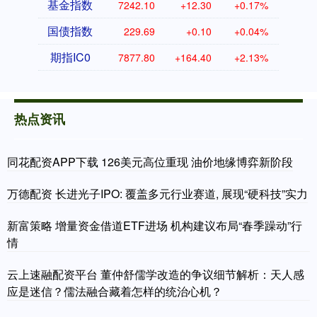
基金指数
7242.10
+12.30
+0.17%
国债指数
229.69
+0.10
+0.04%
期指IC0
7877.80
+164.40
+2.13%
热点资讯
同花配资APP下载 126美元高位重现 油价地缘博弈新阶段
万德配资 长进光子IPO: 覆盖多元行业赛道, 展现“硬科技”实力
新富策略 增量资金借道ETF进场 机构建议布局“春季躁动”行
情
云上速融配资平台 董仲舒儒学改造的争议细节解析：天人感
应是迷信？儒法融合藏着怎样的统治心机？