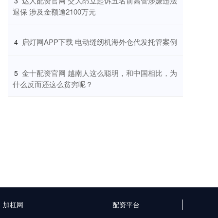
​达人配资官网 交大昂立起诉五名前高管涉嫌违法
3
退保 涉及金额逾2100万元
​启灯网APP下载 电动缝纫机海外仓代发托管案例
4
​金十配资官网 越南人这么聪明，和中国相比，为
5
什么反而还这么贫穷呢？
加杠网
配资平台