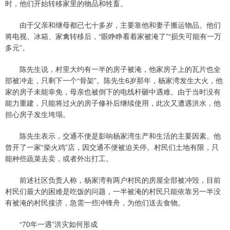
时，他们开始转移家里的物品和牲畜。
由于父亲和继母都已七十多岁，主要靠他和妻子搬运物品。他们
将电视、冰箱、家禽转移后，“眼睁睁看着家被淹了”“损失可能有一万
多元”。
陈先生说，村里大约有一半的房子被淹，他家房子上的瓦片也全
部被冲走，只剩下一个“骨架”。陈先生6岁那年，杨家湾发生大火，他
家的房子未能幸免，母亲也被倒下的电线杆砸中遇难。由于当时没有
能力重建，只能将过火的房子修补后继续使用，此次又遭遇洪水，他
担心房子发生垮塌。
陈先生表示，交通不便是影响杨家湾生产和生活的主要因素。他
曾开了一家“柴火鸡”店，因交通不便被迫关停。村民们土地有限，只
能种些蔬菜去卖，或者外出打工。
前述社区负责人称，杨家湾有两户村民的房屋全部被冲毁，目前
村民们最大的困难是吃饭的问题，一半被淹的村民只能依靠另一半没
有被淹的村民接济，急需一些冲锋舟，为他们送去食物。
“70年一遇”洪灾如何形成