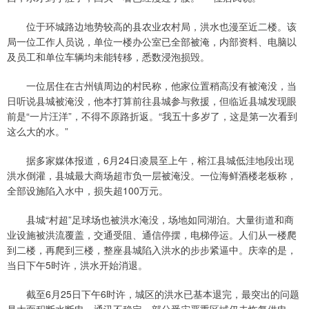
位于环城路边地势较高的县农业农村局，洪水也漫至近二楼。该
局一位工作人员说，单位一楼办公室已全部被淹，内部资料、电脑以
及员工和单位车辆均未能转移，悉数浸泡损毁。
一位居住在古州镇周边的村民称，他家位置稍高没有被淹没，当
日听说县城被淹没，他本打算前往县城参与救援，但临近县城发现眼
前是“一片汪洋”，不得不原路折返。“我五十多岁了，这是第一次看到
这么大的水。”
据多家媒体报道，6月24日凌晨至上午，榕江县城低洼地段出现
洪水倒灌，县城最大商场超市负一层被淹没。一位海鲜酒楼老板称，
全部设施陷入水中，损失超100万元。
县城“村超”足球场也被洪水淹没，场地如同湖泊。大量街道和商
业设施被洪流覆盖，交通受阻、通信停摆，电梯停运。人们从一楼爬
到二楼，再爬到三楼，整座县城陷入洪水的步步紧逼中。庆幸的是，
当日下午5时许，洪水开始消退。
截至6月25日下午6时许，城区的洪水已基本退完，最突出的问题