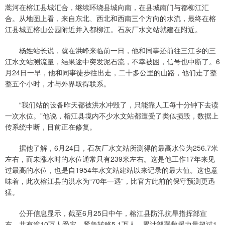
蒿河在榕江县城汇合，继续环绕县城向南，在县城南门与都柳江汇
合。从地图上看，来自东北、西北和西南三个方向的水流，最终在榕
江县城五榕山公园附近并入都柳江。石灰厂水文站就建在附近。
杨姓站长说，就在洪峰来临前一日，他和同事还前往三江乡的三
江水文站测流量，结果途中突发泥石流，不幸被困，信号也中断了。6
月24日一早，他和同事徒步往出走，二十多公里的山路，他们走了整
整五个小时，才与外界取得联系。
“我们站的设备昨天都被洪水冲毁了，只能靠人工每十分钟下去读
一次水位。”他说，榕江县境内不少水文站都遭受了类似损毁，数据上
传系统中断，目前正在修复。
据他了解，6月24日，石灰厂水文站所测得的最高水位为256.7米
左右，而未涨水时的水位通常只有239米左右。这是他工作17年来见
过最高的水位，也是自1954年水文站建站以来记录的最大值。这也意
味着，此次榕江县的洪水为“70年一遇”，比官方此前的保守预测更迅
猛。
公开信息显示，截至6月25日中午，榕江县防汛抗旱指挥部宣
布，共有逾10万人受灾，紧急转移5.1万人，累计部署救援力量超过1.