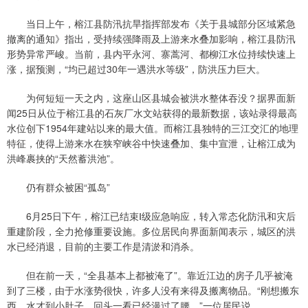
当日上午，榕江县防汛抗旱指挥部发布《关于县城部分区域紧急
撤离的通知》指出，受持续强降雨及上游来水叠加影响，榕江县防汛
形势异常严峻。当前，县内平永河、寨蒿河、都柳江水位持续快速上
涨，据预测，“均已超过30年一遇洪水等级”，防洪压力巨大。
为何短短一天之内，这座山区县城会被洪水整体吞没？据界面新
闻25日从位于榕江县的石灰厂水文站获得的最新数据，该站录得最高
水位创下1954年建站以来的最大值。而榕江县独特的三江交汇的地理
特征，使得上游来水在狭窄峡谷中快速叠加、集中宣泄，让榕江成为
洪峰裹挟的“天然蓄洪池”。
仍有群众被困“孤岛”
6月25日下午，榕江已结束Ⅰ级应急响应，转入常态化防汛和灾后
重建阶段，全力抢修重要设施。多位居民向界面新闻表示，城区的洪
水已经消退，目前的主要工作是清淤和消杀。
但在前一天，“全县基本上都被淹了”。靠近江边的房子几乎被淹
到了三楼，由于水涨势很快，许多人没有来得及搬离物品。“刚想搬东
西，水才到小肚子，回头一看已经漫过了腰。”一位居民说。