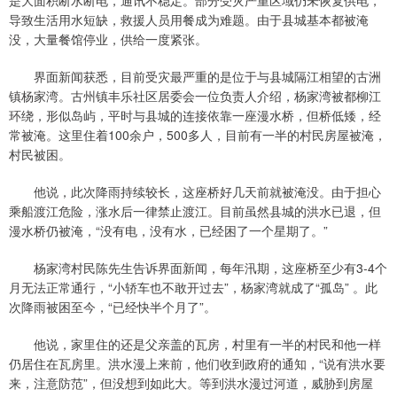
是大面积断水断电，通讯不稳定。部分受灾严重区域仍未恢复供电，
导致生活用水短缺，救援人员用餐成为难题。由于县城基本都被淹
没，大量餐馆停业，供给一度紧张。
界面新闻获悉，目前受灾最严重的是位于与县城隔江相望的古洲
镇杨家湾。古州镇丰乐社区居委会一位负责人介绍，杨家湾被都柳江
环绕，形似岛屿，平时与县城的连接依靠一座漫水桥，但桥低矮，经
常被淹。这里住着100余户，500多人，目前有一半的村民房屋被淹，
村民被困。
他说，此次降雨持续较长，这座桥好几天前就被淹没。由于担心
乘船渡江危险，涨水后一律禁止渡江。目前虽然县城的洪水已退，但
漫水桥仍被淹，“没有电，没有水，已经困了一个星期了。”
杨家湾村民陈先生告诉界面新闻，每年汛期，这座桥至少有3-4个
月无法正常通行，“小轿车也不敢开过去”，杨家湾就成了“孤岛” 。此
次降雨被困至今，“已经快半个月了”。
他说，家里住的还是父亲盖的瓦房，村里有一半的村民和他一样
仍居住在瓦房里。洪水漫上来前，他们收到政府的通知，“说有洪水要
来，注意防范”，但没想到如此大。等到洪水漫过河道，威胁到房屋