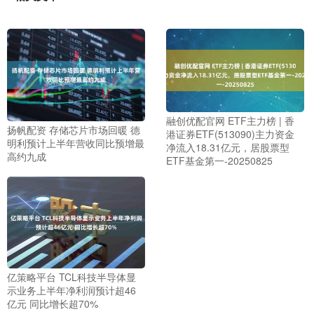
融创优配官网 ETF主力榜 | 香
扬帆配资 存储芯片市场回暖 德
港证券ETF(513090)主力资金
明利预计上半年营收同比预增最
净流入18.31亿元，居股票型
高约九成
ETF基金第一-20250825
亿策略平台 TCL科技半导体显
示业务上半年净利润预计超46
亿元 同比增长超70%