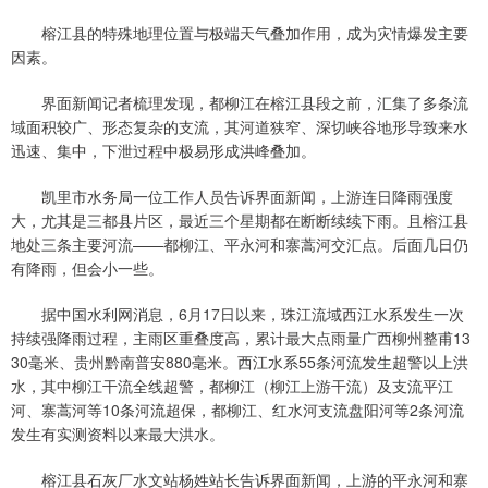
榕江县的特殊地理位置与极端天气叠加作用，成为灾情爆发主要
因素。
界面新闻记者梳理发现，都柳江在榕江县段之前，汇集了多条流
域面积较广、形态复杂的支流，其河道狭窄、深切峡谷地形导致来水
迅速、集中，下泄过程中极易形成洪峰叠加。
凯里市水务局一位工作人员告诉界面新闻，上游连日降雨强度
大，尤其是三都县片区，最近三个星期都在断断续续下雨。且榕江县
地处三条主要河流——都柳江、平永河和寨蒿河交汇点。后面几日仍
有降雨，但会小一些。
据中国水利网消息，6月17日以来，珠江流域西江水系发生一次
持续强降雨过程，主雨区重叠度高，累计最大点雨量广西柳州整甫13
30毫米、贵州黔南普安880毫米。西江水系55条河流发生超警以上洪
水，其中柳江干流全线超警，都柳江（柳江上游干流）及支流平江
河、寨蒿河等10条河流超保，都柳江、红水河支流盘阳河等2条河流
发生有实测资料以来最大洪水。
榕江县石灰厂水文站杨姓站长告诉界面新闻，上游的平永河和寨