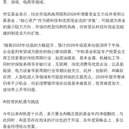
育、游戏、电商等领域。
华宝基金表示，结合市场风格周期和2026年增量资金主力在外资和公
募基金，“核心资产”作为硬科技和优质现金流的“并集”，可能成为资金
的最小阻力方向，市场仍然是结构性风格，但有望从科技向现金流稳
健的制造业方向扩散。
“随着2025年估值的大幅提升，预计2026年或迎来估值演绎下半场，
企业盈利有望成为股价的核心驱动因素。”中欧基金权益专户投委会主
席王培更看好传统周期行业，如原油煤炭、基本金属、机械化工等，
同时对保险券商等非银行业，互联网、传统消费等优质企业，以及新
能源、电力设备等新周期行业等都比较关注。此外，创新药、AI爆款
应用、人形机器人等领域有可能是持续的主题亮点。2026年股市整体
仍有不少机会，但必须警惕市场在估值基本修复后，投资难度加大、
波动率上升等问题。
AI投资的机遇与挑战
今年以来AI热度十分高，多只重仓AI概念股的基金年内净值翻倍，与
此同时，AI是否存在泡沫的讨论也趋于升温，在年度策略会上，多位
基金经理给出答案。