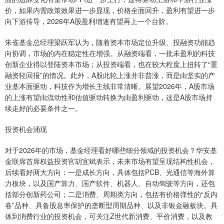
价，如果内需政策效果进一步显现，价格全面回升，盈利有望进一步
向下游传导，2026年A股盈利增速有望再上一个台阶。
朱雀基金总经理梁跃军认为，随着资本市场定位升级、投融资功能趋
向协调，市场的内在稳定性在增强。从融资端看，一批未盈利的科技
创新企业得以登陆资本市场；从投资端看，也在较大程度上扭转了“重
融资轻回报”的情况。此外，A股此轮上涨并非普涨，而是由坚实的产
业基本面驱动，科技作为增长主线非常清晰。展望2026年，A股市场
的上涨有望由流动性和估值驱动转换为由盈利驱动，这是A股市场持
续走好的必要条件之一。
投资机会涌现
对于2026年的市场，基金经理看好哪些细分领域的投资机会？华安基
金联席首席权益投资官胡宜斌表示，未来市场有望呈现结构性机会，
后续看好两大方向：一是成长方向，具体包括PCB、光通信等海外算
力板块，以及国产算力、国产软件、机器人、自动驾驶等方向，还包
括部分创新药公司；二是消费、周期类方向，包括有价格弹性的“反内
卷”品种、具备股息率保护的垄断型周期品种、以及非银金融板块。具
体到消费行业的投资机会，可关注Z世代新消费、平价消费，以及教