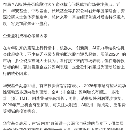
布局？AI板块是否暗藏泡沫？这些核心问题成为市场关注焦点。近
日，华安基金、中欧基金、长城基金等多家公司召开年度策略会，资
深投研人士集体亮相发声。总体来看，基金经理普遍对后市持乐观态
度，将更加聚焦企业盈利。
企业盈利成核心考量因素
在今年以来的震荡上行行情中，机器人、创新药、AI算力等结构性机
会此起彼伏，不少缺乏业绩支撑的概念股也迎风起舞。展望2026年的
市场，多位资深投研人士认为，看好接下来的市场表现，但在选择投
资标的时，更加看重企业的盈利表现，企业盈利有望成为驱动股价上
行的核心因素。
华安基金副总经理、首席投资官翁启森表示，2026年市场有望从流动
性驱动逐步迈向盈利驱动。全A（非金融）盈利增长有望进一步改
善，预计TMT、制造业保持高增长，周期、消费板块利润逐步恢复。
2026年产业机会有望扩散，可关注大制造、AI应用、顺周期、泛消费
等领域的投资机会。
华宝基金表示，在“反内卷”政策进一步深化与落地的节奏下，供给层
面的边际变化有望带动PPI进一步上行，这将驱动上游和中游行业涨