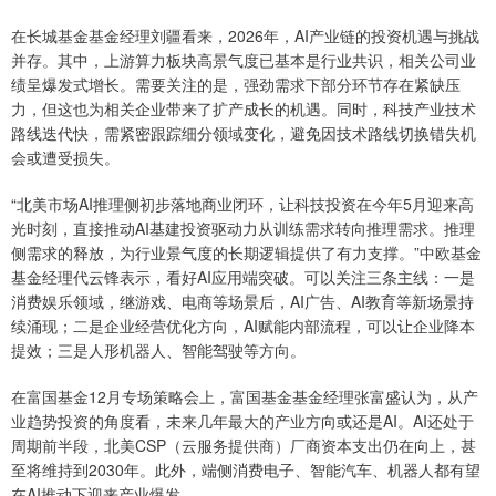
在长城基金基金经理刘疆看来，2026年，AI产业链的投资机遇与挑战
并存。其中，上游算力板块高景气度已基本是行业共识，相关公司业
绩呈爆发式增长。需要关注的是，强劲需求下部分环节存在紧缺压
力，但这也为相关企业带来了扩产成长的机遇。同时，科技产业技术
路线迭代快，需紧密跟踪细分领域变化，避免因技术路线切换错失机
会或遭受损失。
“北美市场AI推理侧初步落地商业闭环，让科技投资在今年5月迎来高
光时刻，直接推动AI基建投资驱动力从训练需求转向推理需求。推理
侧需求的释放，为行业景气度的长期逻辑提供了有力支撑。”中欧基金
基金经理代云锋表示，看好AI应用端突破。可以关注三条主线：一是
消费娱乐领域，继游戏、电商等场景后，AI广告、AI教育等新场景持
续涌现；二是企业经营优化方向，AI赋能内部流程，可以让企业降本
提效；三是人形机器人、智能驾驶等方向。
在富国基金12月专场策略会上，富国基金基金经理张富盛认为，从产
业趋势投资的角度看，未来几年最大的产业方向或还是AI。AI还处于
周期前半段，北美CSP（云服务提供商）厂商资本支出仍在向上，甚
至将维持到2030年。此外，端侧消费电子、智能汽车、机器人都有望
在AI推动下迎来产业爆发。