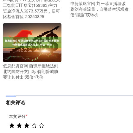
申捷策略官网 刘一菲直播坦诚
工智能ETF华宝(159363)主力
蹭刘亦菲流量，自曝曾生活艰难
资金净流入6273.57万元，居可
借“撞脸”获转机
比基金首位-20250825
低息配资官网 西班牙拒绝达到
北约国防开支目标 特朗普威胁
要让其付出“双倍”代价
相关评论
本文评分
*