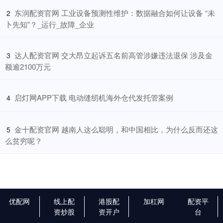
​东润配资官网 工业设备预测性维护：数据融合如何让设备 “未
2
卜先知”？_运行_故障_企业
​达人配资官网 交大昂立起诉五名前高管涉嫌违法退保 涉及金
3
额逾2100万元
​启灯网APP下载 电动缝纫机海外仓代发托管案例
4
​金十配资官网 越南人这么聪明，和中国相比，为什么反而还这
5
么贫穷呢？
优配网
线上配
港股配
加杠网
配资平
资炒股
资开户
台