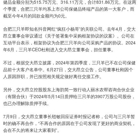
健品金额分别为515.75万元、316.11万元，合计831.86万元。在这两
个季度，合肥三只羊均系上市公司保健品终端产品的第一大客户，而
截至今年4月的回款金额均为0元。
合肥三只羊即知名抖音网红“疯狂小杨哥”的关联公司。去年4月，交大
昂立董事会审议通过《关于签署集中采购框架协议的议案》。公司在
互动平台表示，框架协议为合肥三只羊向公司采购产品的协议。2024
年6月，三只羊CEO杜刚进入交大昂立董事会，担任董事。
不过，根据交大昂立披露，2024年第四季度，三只羊已不在公司保健
品前十大客户名单中。6月27日，交大昂立公告，公司董事杜刚因个
人原因辞职，并已按照相关规定做好离任交接工作。
另外，交大昂立控股股东上海韵简一致行动人丽水农帮咨询合伙企业
（有限合伙）于2024年5月14日质押给三只羊的3907万股公司股份，
也已办理解除质押手续。
7月9日，交大昂立董事长嵇敏回应证券时报记者称，公司与三只羊暂
时的确不再合作，“不再合作的原因在于公司发现了更好的商业契机，
会在不久的将来让大家看到”。