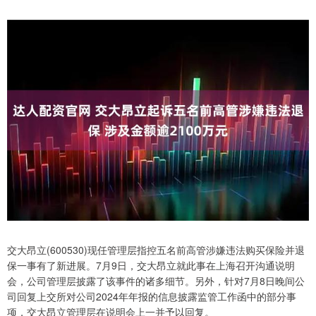
交大昂立(600530)现任管理层指控五名前高管涉嫌违法购买保险并退
保一事有了新进展。7月9日，交大昂立就此事在上海召开沟通说明
会，公司管理层披露了该事件的诸多细节。另外，针对7月8日晚间公
司回复上交所对公司2024年年报的信息披露监管工作函中的部分事
项，交大昂立管理层在说明会上一并予以回复。