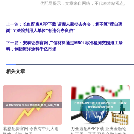
优配网提示：文章来自网络，不代表本站观点。
上一篇：
长红配资APP下载 请假未获批去奔丧，算不算“擅自离
岗”？法院判用人单位“有违公序良俗”
下一篇：
安泰证券官网 广信材料通过M501标准检测突围海工涂
料，剑指海洋涂料千亿市场
相关文章
茗恩配资官网 今夜有中到大雨_
万全速配APP下载 亚洲金融论
降水_苏琳_气温
坛下周一开幕 聚焦金融与实体