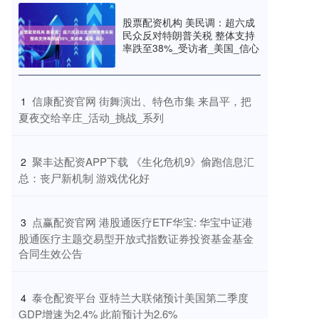
股票配资机构 美民调：超六成
民众反对特朗普关税 整体支持
率跌至38%_受访者_美国_信心
​信康配资官网 街舞演出、特色市集 来昌平，把
1
夏夜交给辛庄_活动_挑战_系列
​聚丰达配资APP下载 《生化危机9》偷跑信息汇
2
总：丧尸新机制 游戏优化好
​点赢配资官网 港股通医疗ETF华宝: 华宝中证港
3
股通医疗主题交易型开放式指数证券投资基金基金
合同生效公告
​泰仓配资平台 亚特兰大联储预计美国第二季度
4
GDP增速为2.4% 此前预计为2.6%