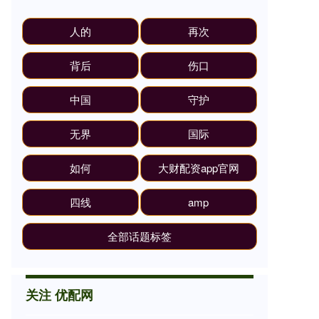
人的
再次
背后
伤口
中国
守护
无界
国际
如何
大财配资app官网
四线
amp
全部话题标签
关注 优配网