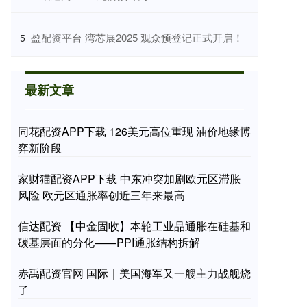
​盈配资平台 湾芯展2025 观众预登记正式开启！
5
最新文章
同花配资APP下载 126美元高位重现 油价地缘博
弈新阶段
家财猫配资APP下载 中东冲突加剧欧元区滞胀
风险 欧元区通胀率创近三年来最高
信达配资 【中金固收】本轮工业品通胀在硅基和
碳基层面的分化——PPI通胀结构拆解
赤禹配资官网 国际｜美国海军又一艘主力战舰烧
了