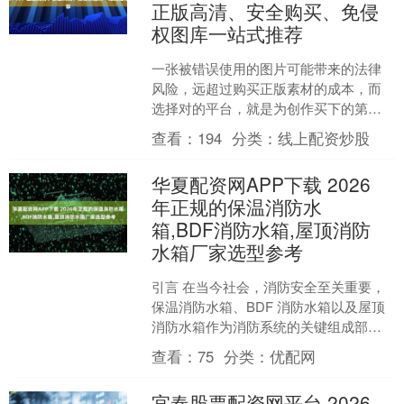
正版高清、安全购买、免侵
权图库一站式推荐
一张被错误使用的图片可能带来的法律
风险，远超过购买正版素材的成本，而
选择对的平台，就是为创作买下的第一
份安心保险。 对于运营公众号、小红书
查看：
194
分类：
线上配资炒股
的自媒体博主，制作产品....
华夏配资网APP下载 2026
年正规的保温消防水
箱,BDF消防水箱,屋顶消防
水箱厂家选型参考
引言 在当今社会，消防安全至关重要，
保温消防水箱、BDF 消防水箱以及屋顶
消防水箱作为消防系统的关键组成部
分，其质量和性能直接关系到消防安全
查看：
75
分类：
优配网
的保障。为了给广大用....
宜春股票配资网平台 2026