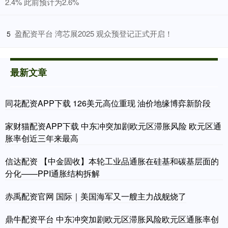
2.4% 此前预计为2.6%
​盈配资平台 湾芯展2025 观众预登记正式开启！
5
最新文章
同花配资APP下载 126美元高位重现 油价地缘博弈新阶段
家财猫配资APP下载 中东冲突加剧欧元区滞胀风险 欧元区通
胀率创近三年来最高
信达配资 【中金固收】本轮工业品通胀在硅基和碳基层面的
分化——PPI通胀结构拆解
赤禹配资官网 国际｜美国海军又一艘主力战舰烧了
鼎牛配资平台 中东冲突加剧欧元区滞胀风险欧元区通胀率创