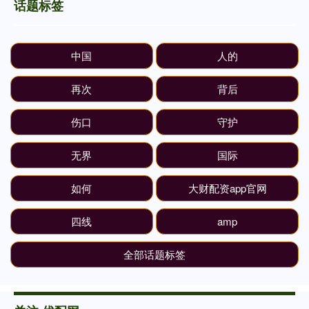
话题标签
中国
人的
再次
背后
伤口
守护
无界
国际
如何
大财配资app官网
四线
amp
全部话题标签