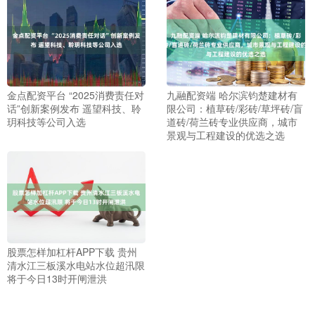
金点配资平台 “2025消费责任对
九融配资端 哈尔滨钧楚建材有
话”创新案例发布 遥望科技、聆
限公司：植草砖/彩砖/草坪砖/盲
玥科技等公司入选
道砖/荷兰砖专业供应商，城市
景观与工程建设的优选之选
股票怎样加杠杆APP下载 贵州
清水江三板溪水电站水位超汛限
将于今日13时开闸泄洪