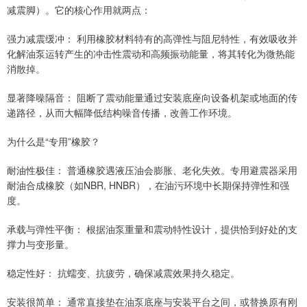
减震脚）。它的核心作用就两点：
强力减震缓冲： 利用橡胶材料特有的高弹性与阻尼特性，有效吸收并
化解油泵运转产生的冲击性震动和高频振动能量，将其转化为微热能
消散掉。
显著降噪隔音： 阻断了震动能量通过安装底座向设备机架或地面的传
递路径，从而大幅降低结构噪音传播，改善工作环境。
为什么是“专用”橡胶？
耐油性极佳： 普通橡胶遇液压油会膨胀、老化失效。专用避震器采用
耐油合成橡胶（如NBR, HNBR），在油污环境中长期保持弹性和强
度。
承载与弹性平衡： 根据油泵重量和震动特性设计，提供恰到好处的支
撑力与变形量。
稳定性好： 抗蠕变、抗疲劳，确保减震效果持久稳定。
安装很简单： 通常直接垫在油泵底座与安装平台之间，或替换原有刚