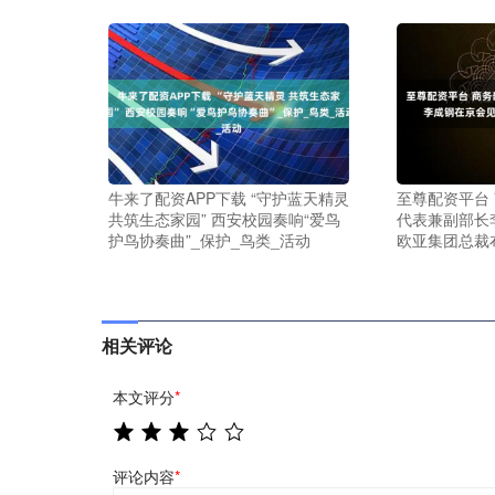
牛来了配资APP下载 “守护蓝天精灵
至尊配资平台
共筑生态家园” 西安校园奏响“爱鸟
代表兼副部长
护鸟协奏曲”_保护_鸟类_活动
欧亚集团总裁
相关评论
本文评分
*
评论内容
*