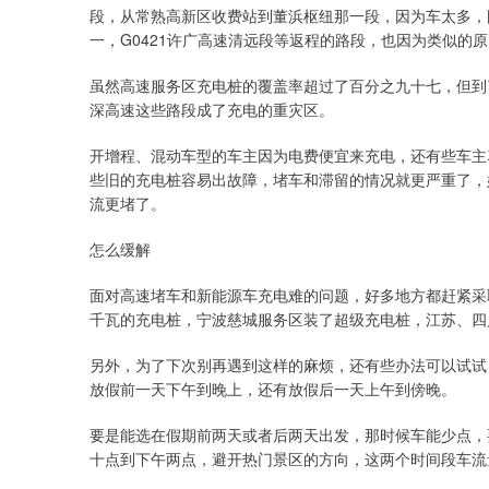
段，从常熟高新区收费站到董浜枢纽那一段，因为车太多，
一，G0421许广高速清远段等返程的路段，也因为类似的
虽然高速服务区充电桩的覆盖率超过了百分之九十七，但到
深高速这些路段成了充电的重灾区。
开增程、混动车型的车主因为电费便宜来充电，还有些车主
些旧的充电桩容易出故障，堵车和滞留的情况就更严重了，
流更堵了。
怎么缓解
面对高速堵车和新能源车充电难的问题，好多地方都赶紧采
千瓦的充电桩，宁波慈城服务区装了超级充电桩，江苏、四
另外，为了下次别再遇到这样的麻烦，还有些办法可以试试
放假前一天下午到晚上，还有放假后一天上午到傍晚。
要是能选在假期前两天或者后两天出发，那时候车能少点，
十点到下午两点，避开热门景区的方向，这两个时间段车流