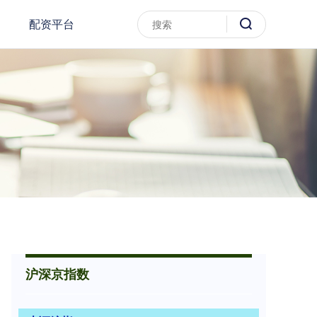
配资平台
沪深京指数