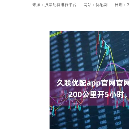
来源：股票配资排行平台
网站：优配网
日期：202