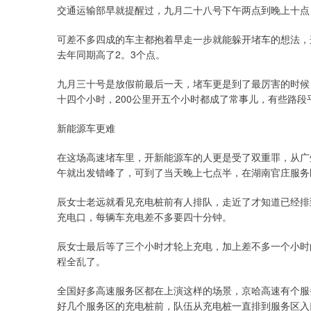
交通运输部早就提醒过，九月二十八号下午两点到晚上十点
可差不多四成的车主都抱着早走一步就能躲开堵车的想法，
去年同期高了2。3个点。
九月三十号是放假前最后一天，堵车更是到了最厉害的时候
十四个小时，200公里开五个小时都成了常事儿，有些路
新能源车更难
在这场高速堵车里，开新能源车的人更是受了双重罪，从广
午就出发错峰了，可到了当天晚上七点半，在湖南官庄服务
辰女士老远就看见充电桩前有人排队，走近了才知道已经排
充电口，每辆车充电差不多要四十分钟。
辰女士最后等了三个小时才轮上充电，加上差不多一个小时
程全乱了。
全国好多高速服务区都在上演这样的场景，京哈高速有个服
好几个服务区的充电桩前，队伍从充电桩一直排到服务区入