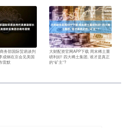
 商务部国际贸易谈判
大财配资官网APP下载 周末稀土重
李成钢在京会见美国
磅利好! 四大稀土集团, 谁才是真正
布雷默
的“矿主”?