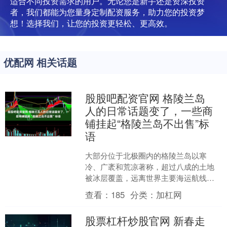
适合不同投资需求的用户。无论您是新手还是资深投资
者，我们都能为您量身定制配资服务，助力您的投资梦
想！选择我们，让您的投资更轻松、更高效。
优配网 相关话题
股股吧配资官网 格陵兰岛
人的日常话题变了，一些商
铺挂起“格陵兰岛不出售”标
语
大部分位于北极圈内的格陵兰岛以寒
冷、广袤和荒凉著称，超过八成的土地
被冰层覆盖，远离世界主要海运航线，
也很少进入国际政治的核心视野。对许
查看：
185
分类：
加杠网
多格陵兰岛人来说，这里像是....
股票杠杆炒股官网 新春走