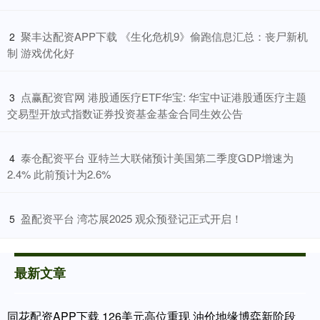
​聚丰达配资APP下载 《生化危机9》偷跑信息汇总：丧尸新机
2
制 游戏优化好
​点赢配资官网 港股通医疗ETF华宝: 华宝中证港股通医疗主题
3
交易型开放式指数证券投资基金基金合同生效公告
​泰仓配资平台 亚特兰大联储预计美国第二季度GDP增速为
4
2.4% 此前预计为2.6%
​盈配资平台 湾芯展2025 观众预登记正式开启！
5
最新文章
同花配资APP下载 126美元高位重现 油价地缘博弈新阶段