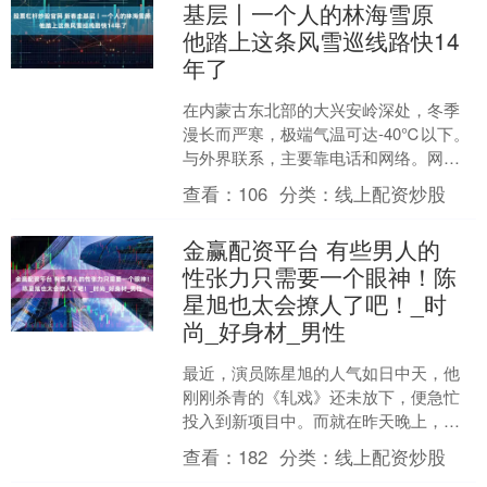
基层丨一个人的林海雪原
他踏上这条风雪巡线路快14
年了
在内蒙古东北部的大兴安岭深处，冬季
漫长而严寒，极端气温可达-40℃以下。
与外界联系，主要靠电话和网络。网络
维护员柴瑞峰负责的片区内有6000余名
查看：
106
分类：
线上配资炒股
居民，还驻有消防....
金赢配资平台 有些男人的
性张力只需要一个眼神！陈
星旭也太会撩人了吧！_时
尚_好身材_男性
最近，演员陈星旭的人气如日中天，他
刚刚杀青的《轧戏》还未放下，便急忙
投入到新项目中。而就在昨天晚上，网
友王汉瑜在社交平台上分享了一段陈星
查看：
182
分类：
线上配资炒股
旭参加时尚活动的视频。说....