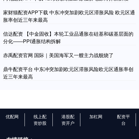
家财猫配资APP下载 中东冲突加剧欧元区滞胀风险 欧元区通
胀率创近三年来最高
信达配资 【中金固收】本轮工业品通胀在硅基和碳基层面的
分化——PPI通胀结构拆解
赤禹配资官网 国际｜美国海军又一艘主力战舰烧了
鼎牛配资平台 中东冲突加剧欧元区滞胀风险欧元区通胀率创
近三年来最高
优配网
线上配
港股配
加杠网
配资平
资炒股
资开户
台