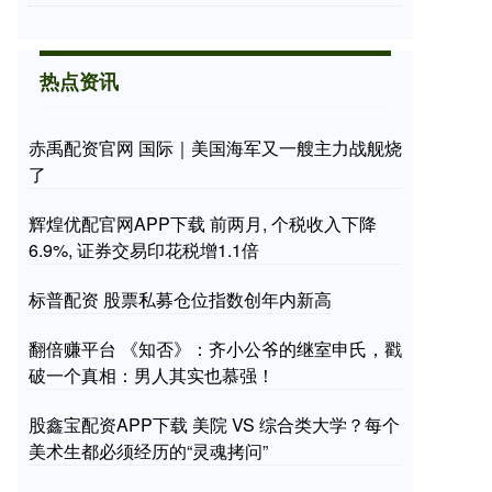
热点资讯
赤禹配资官网 国际｜美国海军又一艘主力战舰烧
了
辉煌优配官网APP下载 前两月, 个税收入下降
6.9%, 证券交易印花税增1.1倍
标普配资 股票私募仓位指数创年内新高
翻倍赚平台 《知否》：齐小公爷的继室申氏，戳
破一个真相：男人其实也慕强！
股鑫宝配资APP下载 美院 VS 综合类大学？每个
美术生都必须经历的“灵魂拷问”