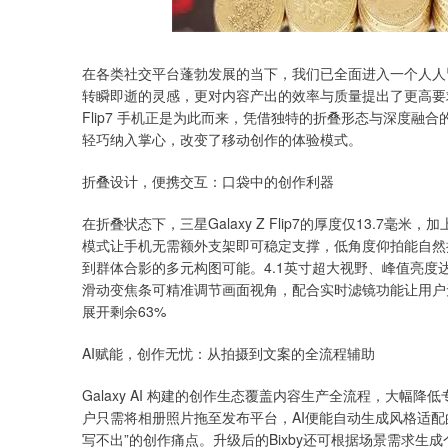
在各类社交平台蓬勃发展的当下，我们已全面进入一个人人
转瞬即逝的灵感，更对内容产出的效率与质量提出了更高要求。
Flip7 手机正是为此而来，凭借独特的折叠形态与深度融
轻巧纳入掌心，改变了移动创作的体验模式。
折叠设计，便携交互：口袋中的创作利器
在折叠状态下，三星Galaxy Z Flip7的厚度仅13.7
模式让手机无需额外支架即可稳定支撑，低角度仰拍能自然
到群体合影的多元构图可能。4.1英寸超大视野、峰值亮度
滑动变焦条可精准调节画面视角，配合实时滤镜功能让用户
展开剩余63%
AI赋能，创作无忧：从拍摄到文案的全流程辅助
Galaxy AI 构建的创作生态覆盖内容生产全流程，大
户只需将相册照片拖至发布平台，AI便能自动生成风格适
写不出”的创作痛点。升级后的Bixby还可根据场景需求生