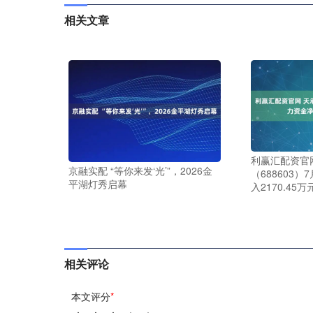
相关文章
利赢汇配资官
京融实配 “等你来发‘光’”，2026金
（688603
平湖灯秀启幕
入2170.45万
相关评论
本文评分
*