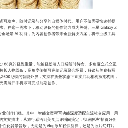
皆可发声、随时记录与分享的自媒体时代。用户不仅需要快速捕捉
在这一需求下，移动设备的创作能力成为关键。三星 Galaxy Z
合的全场景 AI 功能，为内容创作者带来全新解决方案，将专业级工具
毫米，加上188克的轻盈重量，能被轻松装入口袋随时待命。多角度立式交互
拉长人物线条，高角度俯拍可完整记录聚会场景，解锁从美食特写
达2600尼特的智能外屏，支持在折叠状态下直接启动相机预览构图，
无需展开手机即可完成前期创作。
幅降低专业创作门槛。其中，智能文案帮写功能深度适配主流社交应用，用
配的文案描述，从旅行感悟到美食点评瞬间搞定，彻底解决“拍得好但
成个性化背景音乐，无论是为Vlog添加轻快旋律，还是为照片幻灯片