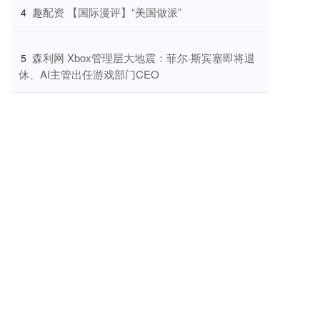
​趣配资 【国际漫评】“美国做派”
4
​森利网 Xbox管理层大地震：菲尔·斯宾塞即将退
5
休、AI主管出任游戏部门CEO