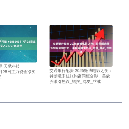
网 天承科技
交通银行配资 2025微博电影之夜：
）7月25日主力资金净买
钟楚曦宋佳张钧甯同框合影，美貌
元
养眼引热议_裙摆_网友_丝绒