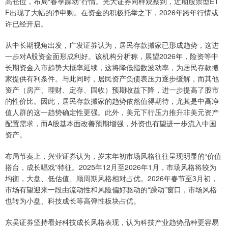
高仓位，布局“春季躁动”行情。光大证券同样观察到，近期股票型ET
F出现了大幅的净申购。在资金的积极托举之下，2026年跨年行情或
许已经开启。
从中长期视角出发，广发证券认为，居民存款搬家已形成趋势，这进
一步对A股资金面形成利好。该机构分析称，展望2026年，险资等中
长期资金入市趋势大概率延续，这将降低指数波动率，为居民存款搬
家提供有利条件。与此同时，居民资产负债表压力逐步缓解，而其他
资产（房产、理财、定存、固收）预期收益下降，进一步提高了股市
的性价比。因此，居民存款搬家的趋势依然值得期待，尤其是中高净
值人群的这一趋势确定性更强。此外，美元下行压力推升非美元资产
配置需求，而A股基本面改善预期增强，外资也有望进一步流入中国
资产。
布局节奏上，兴业证券认为，岁末年初市场风格往往呈现明显的“价值
搭台，成长唱戏”特征。2025年12月至2026年1月，市场风格将较为
均衡，大盘、低估值、顺周期风格相对占优。2026年春节至3月初，
市场有望迎来一段由流动性和风险偏好驱动的“躁动”窗口，市场风格
也转为小盘、科技成长等高弹性板块占优。
东吴证券坚持看好科技成长风格表现，认为科技产业趋势品种更容易