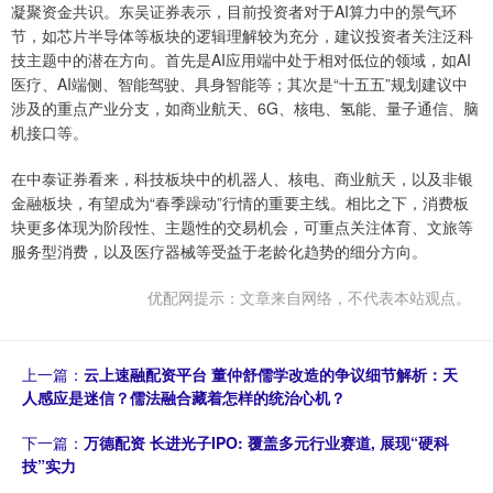
凝聚资金共识。东吴证券表示，目前投资者对于AI算力中的景气环
节，如芯片半导体等板块的逻辑理解较为充分，建议投资者关注泛科
技主题中的潜在方向。首先是AI应用端中处于相对低位的领域，如AI
医疗、AI端侧、智能驾驶、具身智能等；其次是“十五五”规划建议中
涉及的重点产业分支，如商业航天、6G、核电、氢能、量子通信、脑
机接口等。
在中泰证券看来，科技板块中的机器人、核电、商业航天，以及非银
金融板块，有望成为“春季躁动”行情的重要主线。相比之下，消费板
块更多体现为阶段性、主题性的交易机会，可重点关注体育、文旅等
服务型消费，以及医疗器械等受益于老龄化趋势的细分方向。
优配网提示：文章来自网络，不代表本站观点。
上一篇：
云上速融配资平台 董仲舒儒学改造的争议细节解析：天
人感应是迷信？儒法融合藏着怎样的统治心机？
下一篇：
万德配资 长进光子IPO: 覆盖多元行业赛道, 展现“硬科
技”实力