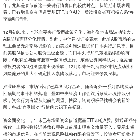
年，尤其是春节前这一关键行情窗口的较优时点。从近期市场表现
看，已有增量资金借道宽基ETF加仓A股，后续投资者可积极布局“春
季躁动”行情。
12月初以来，全球主要央行货币政策分化，海外资本市场波动较大，
A股呈现震荡分化行情。对此，中信建投证券表示，此前A股市场的波
动主要是受外部环境影响，如美股AI泡沫担忧和日本央行加息等。目
前美股AI核心公司股价已经企稳，而日本央行加息落地后续影响有
限，A股有望与全球股市一起同步上行。东吴证券同样认为，近期全
球投资者的AI泡沫焦虑出现缓解，12月以来压制海内外市场流动性和
风险偏好的几大不确定性因素陆续落地，市场迎来修复良机。
兴业证券称，市场“躁动”已具备良好基础。随着海外一系列影响流动
性预期的事件相继落地，叠加中央经济工作会议后政策环境持续积
极，资金行为有望从此前的观望、博弈，转向积极寻找机会的新阶
段，备战“春季躁动”行情的共识正在凝聚。
资金面变化上，年末已有增量资金借道宽基ETF加仓A股。财通证券分
析称，上周指数接近整数心理关口前后出现资金放量买入，显示出积
极的市场信号。在当前宏观风险扰动有限的背景下，投资者可积极提