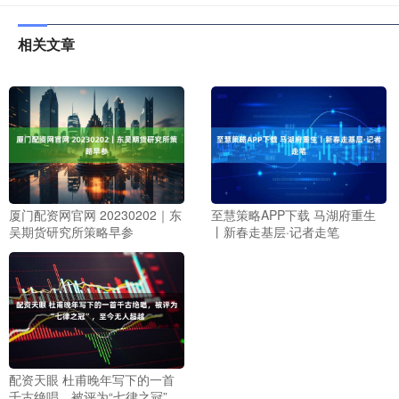
相关文章
厦门配资网官网 20230202｜东
至慧策略APP下载 马湖府重生
吴期货研究所策略早参
丨新春走基层·记者走笔
配资天眼 杜甫晚年写下的一首
千古绝唱，被评为“七律之冠”，