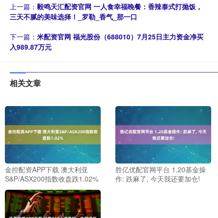
上一篇：
毅鸣天汇配资官网 一人食幸福晚餐：香辣泰式打抛饭，
三天不腻的美味选择！_罗勒_香气_那一口
下一篇：
米配资官网 福光股份（688010）7月25日主力资金净买
入989.87万元
相关文章
金控配资APP下载 澳大利亚
胜亿优配官网平台 1.20基金操
S&P/ASX200指数收盘跌1.02%
作: 跌麻了, 今天我还要加仓!