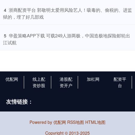
​浙商配资平台 郭敬明太爱用风险艺人！吸毒的、偷税的、进监
4
狱的，埋了好几部戏
​华盈策略APP下载 可载249人游两极，中国造极地探险邮轮出
5
江试航
优配网
线上配
港股配
加杠网
配资平
资炒股
资开户
台
友情链接：
Powered by
优配网
RSS地图
HTML地图
Copyright
© 2013-2025